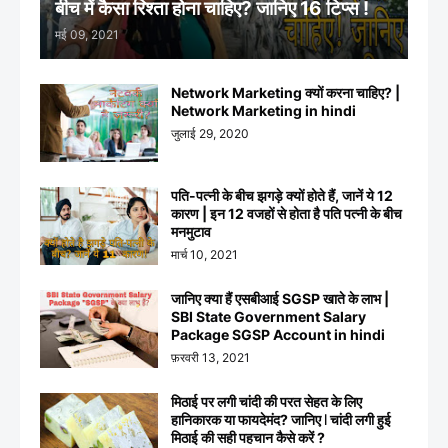
बीच में कैसा रिश्ता होना चाहिए? जानिए 16 टिप्स !
मई 09, 2021
Network Marketing क्यों करना चाहिए? |
Network Marketing in hindi
जुलाई 29, 2020
पति-पत्नी के बीच झगड़े क्यों होते हैं, जानें ये 12
कारण | इन 12 वजहों से होता है पति पत्नी के बीच
मनमुटाव
मार्च 10, 2021
जानिए क्या हैं एसबीआई SGSP खाते के लाभ |
SBI State Government Salary
Package SGSP Account in hindi
फ़रवरी 13, 2021
मिठाई पर लगी चांदी की परत सेहत के लिए
हानिकारक या फायदेमंद? जानिए ꘡ चांदी लगी हुई
मिठाई की सही पहचान कैसे करें ?