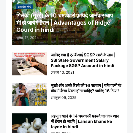
औषधीय पौधे
गिलकी (तुरई) के 10 चमत्कारी फ़ायदे जानकर आप
भी हो जायेंगे हैरान | Advantages of Ridge
Gourd in hindi
जुलाई 17, 2024
जानिए क्या हैं एसबीआई SGSP खाते के लाभ |
SBI State Government Salary
Package SGSP Account in hindi
फ़रवरी 13, 2021
सुखी और अच्छे रिश्ते की 16 पहचान | पति पत्नी के
बीच में कैसा रिश्ता होना चाहिए? जानिए 16 टिप्स !
अक्टूबर 09, 2025
लहसुन खाने के 14 चमत्कारी फ़ायदे जानकर आप
भी हैरान हो जाएंगे | Lahsun khane ke
fayde in hindi