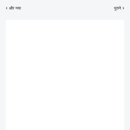
और नया
पुराने