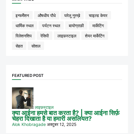
इन्फर्मेशन
औषधीय पौधे
घरेलू नुस्ख़े
चाइल्ड केयर
धार्मिक स्थल
पर्यटन स्थल
बायोग्राफ़ी
मार्केटिंग
रिलेशनशिप
रेसिपी
लाइफ़स्टाइल
शेयर मार्केटिंग
सेहत
सोशल
FEATURED POST
लाइफ़स्टाइल
क्या आईना हमसे बात करता है? | क्या आईना सिर्फ़
चेहरा दिखाता है या हमारी असलियत?
Alok Khobragade
अक्टूबर 12, 2025