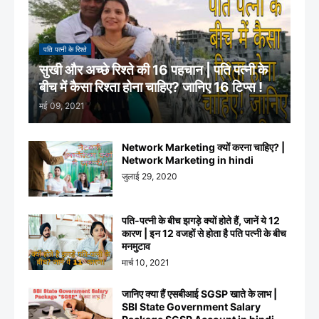
पति पत्नी के रिश्ते
सुखी और अच्छे रिश्ते की 16 पहचान | पति पत्नी के
बीच में कैसा रिश्ता होना चाहिए? जानिए 16 टिप्स !
मई 09, 2021
Network Marketing क्यों करना चाहिए? |
Network Marketing in hindi
जुलाई 29, 2020
पति-पत्नी के बीच झगड़े क्यों होते हैं, जानें ये 12
कारण | इन 12 वजहों से होता है पति पत्नी के बीच
मनमुटाव
मार्च 10, 2021
जानिए क्या हैं एसबीआई SGSP खाते के लाभ |
SBI State Government Salary