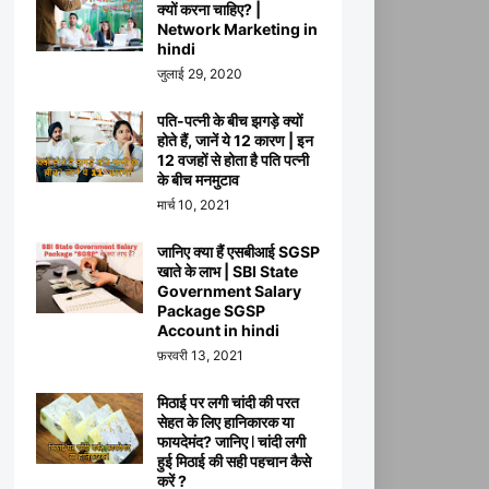
क्यों करना चाहिए? |
Network Marketing in
hindi
जुलाई 29, 2020
पति-पत्नी के बीच झगड़े क्यों
होते हैं, जानें ये 12 कारण | इन
12 वजहों से होता है पति पत्नी
के बीच मनमुटाव
मार्च 10, 2021
जानिए क्या हैं एसबीआई SGSP
खाते के लाभ | SBI State
Government Salary
Package SGSP
Account in hindi
फ़रवरी 13, 2021
मिठाई पर लगी चांदी की परत
सेहत के लिए हानिकारक या
फायदेमंद? जानिए ꘡ चांदी लगी
हुई मिठाई की सही पहचान कैसे
करें ?