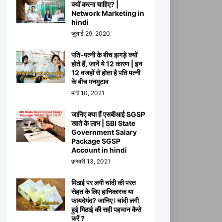
क्यों करना चाहिए? |
Network Marketing in
hindi
जुलाई 29, 2020
पति-पत्नी के बीच झगड़े क्यों
होते हैं, जानें ये 12 कारण | इन
12 वजहों से होता है पति पत्नी
के बीच मनमुटाव
मार्च 10, 2021
जानिए क्या हैं एसबीआई SGSP
खाते के लाभ | SBI State
Government Salary
Package SGSP
Account in hindi
फ़रवरी 13, 2021
मिठाई पर लगी चांदी की परत
सेहत के लिए हानिकारक या
फायदेमंद? जानिए ꘡ चांदी लगी
हुई मिठाई की सही पहचान कैसे
करें ?