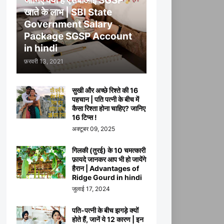
जानिए क्या हैं एसबीआई SGSP
खाते के लाभ | SBI State
Government Salary
Package SGSP Account
in hindi
फ़रवरी 13, 2021
सुखी और अच्छे रिश्ते की 16
पहचान | पति पत्नी के बीच में
कैसा रिश्ता होना चाहिए? जानिए
16 टिप्स !
अक्टूबर 09, 2025
गिलकी (तुरई) के 10 चमत्कारी
फ़ायदे जानकर आप भी हो जायेंगे
हैरान | Advantages of
Ridge Gourd in hindi
जुलाई 17, 2024
पति-पत्नी के बीच झगड़े क्यों
होते हैं, जानें ये 12 कारण | इन