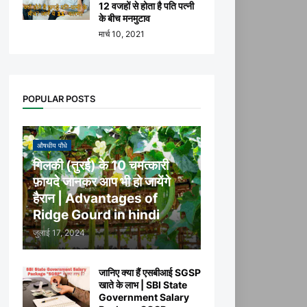
12 वजहों से होता है पति पत्नी
के बीच मनमुटाव
मार्च 10, 2021
POPULAR POSTS
औषधीय पौधे
गिलकी (तुरई) के 10 चमत्कारी
फ़ायदे जानकर आप भी हो जायेंगे
हैरान | Advantages of
Ridge Gourd in hindi
जुलाई 17, 2024
जानिए क्या हैं एसबीआई SGSP
खाते के लाभ | SBI State
Government Salary